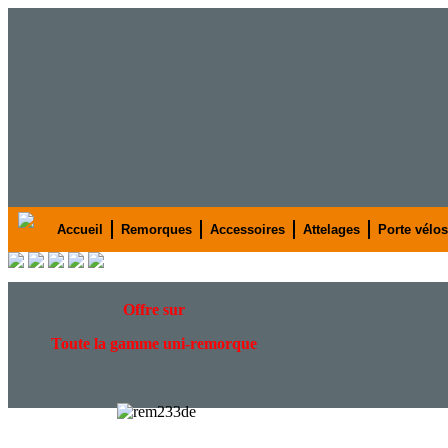
Accueil
Remorques
Accessoires
Attelages
Porte vélos
Offre
sur
Toute la gamme uni-remorque