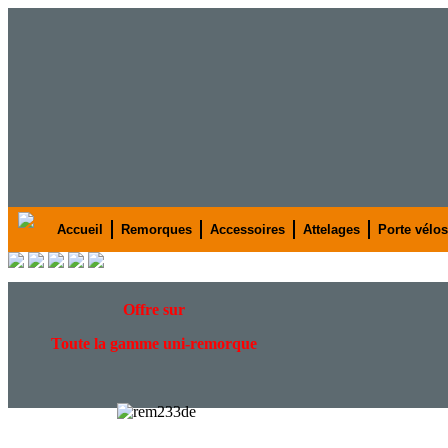
Accueil
Remorques
Accessoires
Attelages
Porte vélos
Offre
sur
Toute la gamme uni-remorque