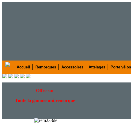
Accueil
Remorques
Accessoires
Attelages
Porte vélos
Offre
sur
Toute la gamme uni-remorque