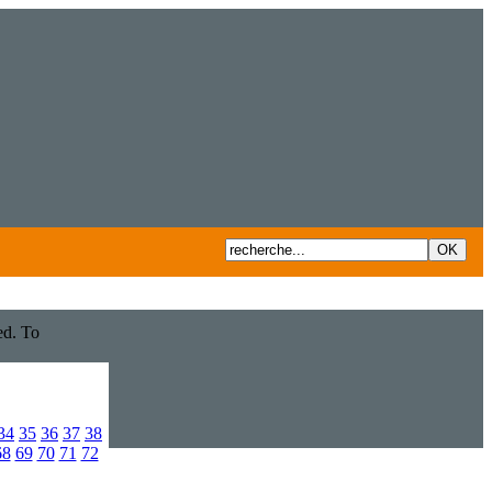
ed. To
34
35
36
37
38
68
69
70
71
72