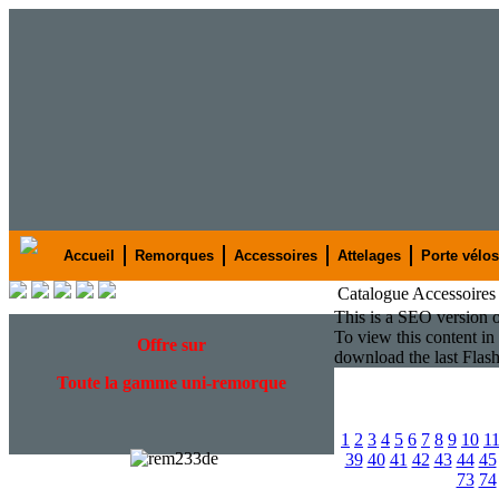
Accueil
Remorques
Accessoires
Attelages
Porte vélos
Catalogue Accessoires
This is a SEO version 
To view this content in
Offre
sur
download the last Flas
Toute la gamme uni-remorque
1
2
3
4
5
6
7
8
9
10
1
39
40
41
42
43
44
45
73
74