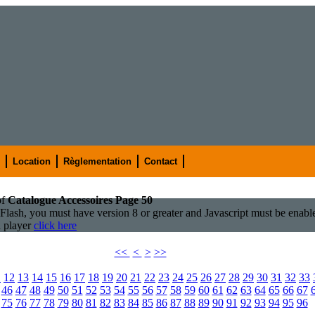
Location
Règlementation
Contact
of
Catalogue Accessoires Page 50
 Flash, you must have version 8 or greater and Javascript must be enabl
h player
click here
<<
<
>
>>
1
12
13
14
15
16
17
18
19
20
21
22
23
24
25
26
27
28
29
30
31
32
33
46
47
48
49
50
51
52
53
54
55
56
57
58
59
60
61
62
63
64
65
66
67
75
76
77
78
79
80
81
82
83
84
85
86
87
88
89
90
91
92
93
94
95
96