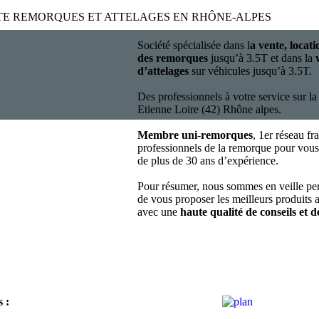
TE REMORQUES ET ATTELAGES EN RHÔNE-ALPES
Société spécialisée dans l
a vente, locati
des remorques
jusqu’à 3.5T et dans la
d’attelages
sur véhicules jusqu’à 3.5T.
Des professionnels à votre service sur la
Etienne Loire (42) Rhône alpes.
Membre uni-remorques
, 1er réseau fr
professionnels de la remorque pour vous 
de plus de 30 ans d’expérience.
Pour résumer, nous sommes en veille pe
de vous proposer les meilleurs produits a
avec une
haute qualité de conseils et de
s
: