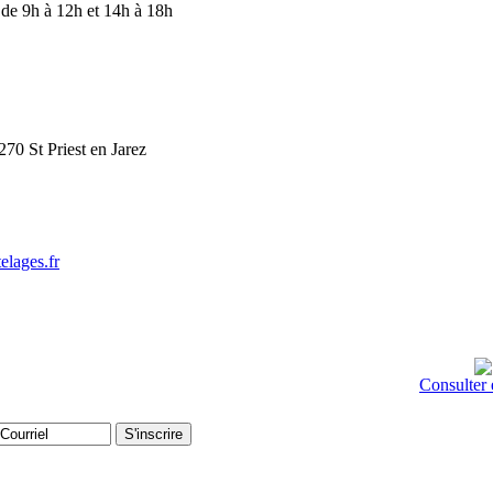
de 9h à 12h et 14h à 18h
0 St Priest en Jarez
elages.fr
 lettre d'information pour bénéficier de remises
Consulter 
uit, 100% efficace!