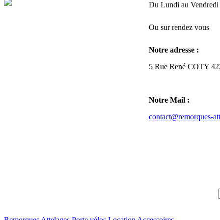
Du Lundi au Vendredi 
Ou sur rendez vous
Notre adresse :
5 Rue René COTY 4227
Notre Mail :
contact@remorques-att
Inscrivez-vous à notre
exclusives.
100% grat
Remorques
Attelages
Porte vélos
Location
Accessoires