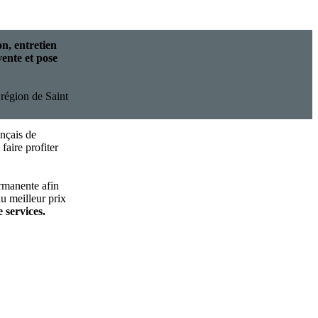
on, entretien
vente et pose
 région de Saint
ançais de
faire profiter
rmanente afin
u meilleur prix
 services.